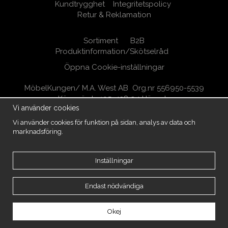
Kundtrygghet
Integritetspolicy
Retur & Reklamation
Sortiment
B2B
Produktinformation/Skötselråd
Öppna Cookie-inställningar
MöbelKungen/ M.A. West AB Org.nr 556950-5539
Kärrsgärde 105, 438 94 Härryda
Vi använder cookies
031-7880048
info@mobelkungen.se
Copyright -2026 MöbelKungen
Vi använder cookies för funktion på sidan, analys av data och
marknadsföring.
Inställningar
Endast nödvändiga
Okej